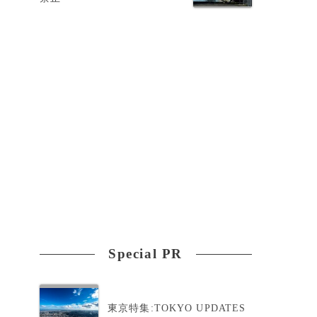
Special PR
て
東京特集:TOKYO UPDATES