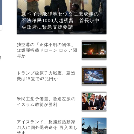
スペイン飛び地セウタに未成年の
不法移民1000人超残留、首長が中
央政府に緊急支援要請
独空港の「正体不明の物体」
は爆弾搭載ドローン ロシア関
与か
突
トランプ級原子力戦艦、建造
費は15隻で43兆円か
米民主党予備選、急進左派の
イスラム教徒が勝利
アイスランド、反捕鯨活動家
21人に国外退去命令 再入国も
禁止