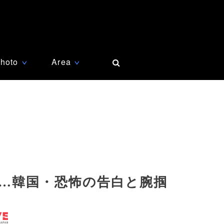
hoto
Area
∨
∨
…韓国・恐怖の告白と腕掴