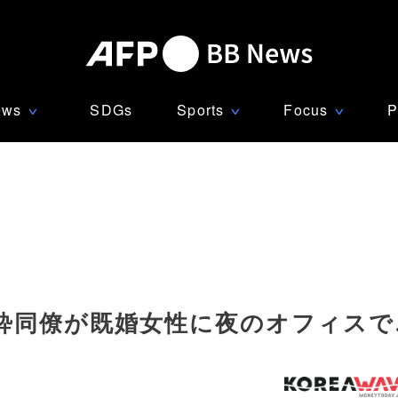
ews
SDGs
Sports
Focus
P
∨
∨
∨
酔同僚が既婚女性に夜のオフィスで