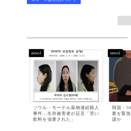
ソウル・モーテル薬物連続殺人
韓国・5
事件…生存被害者が証言「苦い
妻を緊急
飲料を強要された」
謀か