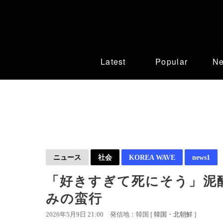
Latest
Popular
N
ニュース
社会
KOREA WAVE
news1
「好きすぎて死にそう」泥
みの蛮行
2026年5月9日 21:00
発信地：韓国 [
韓国・北朝鮮
]