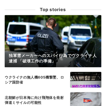
Top stories
独軍需メーカーへのスパイ行為でウクライナ人
逮捕 「破壊工作の準備」
ウクライナの無人機605機撃墜、ロ
シア国防省
北朝鮮が日本海に向け飛翔体を発射
弾道ミサイルの可能性