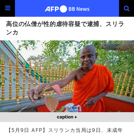
高位の仏僧が性的虐待容疑で逮捕、スリラ
ンカ
caption +
【5月9日 AFP】スリランカ当局は9日、未成年