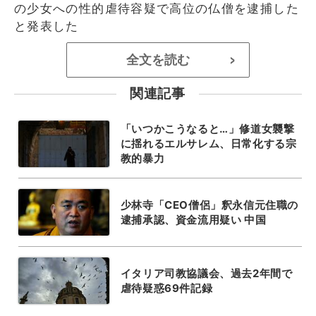
の少女への性的虐待容疑で高位の仏僧を逮捕した
と発表した
全文を読む
>
関連記事
「いつかこうなると…」修道女襲撃
に揺れるエルサレム、日常化する宗
教的暴力
少林寺「CEO僧侶」釈永信元住職の
逮捕承認、資金流用疑い 中国
イタリア司教協議会、過去2年間で
虐待疑惑69件記録