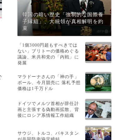
韓国の暗い歴史「強制的な国際養
子縁組」、大統領が真相解明を約
束
「1個3000円超もすべきでは
ない」ブリトーの価格めぐる
議論、米共和党の「内戦」に
発展
マラドーナさんの「神の手」
で
ボール、今月競売に 落札予想
価格は1千万ドル
ドイツでメルツ首相が辞任計
画と主張する偽動画拡散、背
後にロシア系情報工作組織
サウジ、トルコ、パキスタン
が共同防衛協定締結