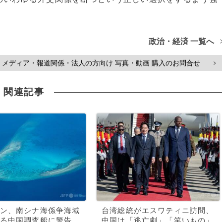
政治・経済 一覧へ
メディア・報道関係・法人の方向け 写真・動画 購入のお問合せ
>
関連記事
ン、南シナ海係争海域
台湾総統がエスワティニ訪問、
る中国調査船に警告
中国は「逃亡劇」「笑いもの」