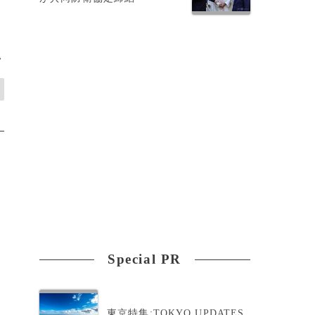
>
Special PR
東京特集:TOKYO UPDATES