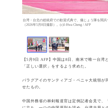
台湾・台北の総統府での歓迎式典で、儀じょう隊を閲兵
（2026年5月8日撮影）。(c)I-Hwa Cheng / AFP
【5月9日 AFP】中国は8日、南米で唯一
「正しい選択」をするよう求めた。
パラグアイのサンティアゴ・ペニャ大統領が
せたもの。
中国外務省の林剣報道官は定例記者会見で、
に立ち、一つの中国原則を認め、台湾当局と