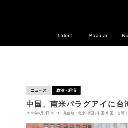
Latest
Popular
N
ニュース
政治・経済
中国、南米パラグアイに台
2026年5月9日 10:51
発信地：北京/中国 [
中国
中国・台湾
]