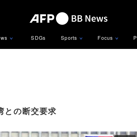
ews
SDGs
Sports
Focus
P
∨
∨
∨
湾との断交要求