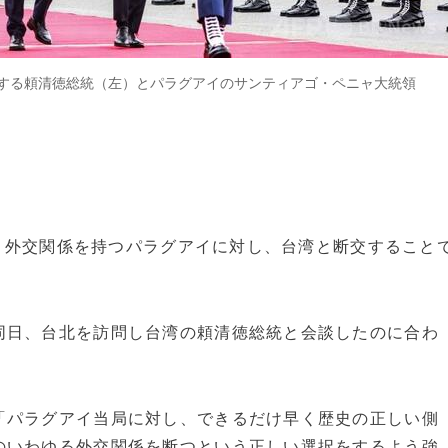
する頼清徳総統（左）とパラグアイのサンティアゴ・ペニャ大統領
台湾と外交関係を持つパラグアイに対し、台湾と断交すること
同日、台北を訪問し台湾の頼清徳総統と会談したのに合わ
「パラグアイ当局に対し、できるだけ早く歴史の正しい側
のいわゆる外交関係を断つという正しい選択をするよう強