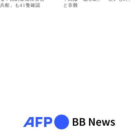
兵船」も41隻確認
と非難