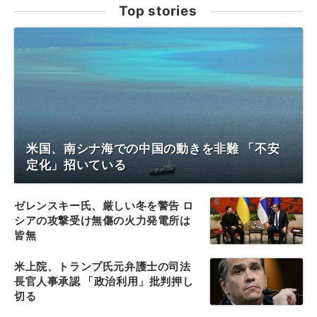
Top stories
米国、南シナ海での中国の動きを非難 「不安
定化」招いている
ゼレンスキー氏、厳しい冬を警告 ロ
シアの攻撃受け無傷の火力発電所は
皆無
米上院、トランプ氏元弁護士の司法
長官人事承認 「政治利用」批判押し
切る