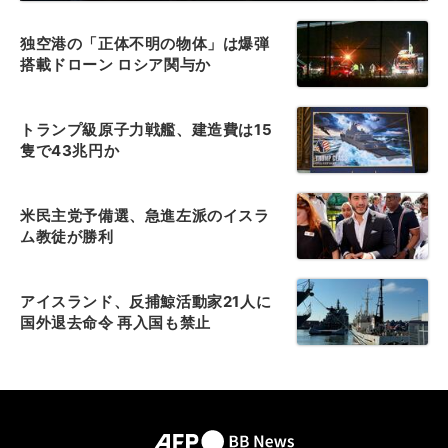
独空港の「正体不明の物体」は爆弾
搭載ドローン ロシア関与か
トランプ級原子力戦艦、建造費は15
隻で43兆円か
米民主党予備選、急進左派のイスラ
ム教徒が勝利
アイスランド、反捕鯨活動家21人に
国外退去命令 再入国も禁止