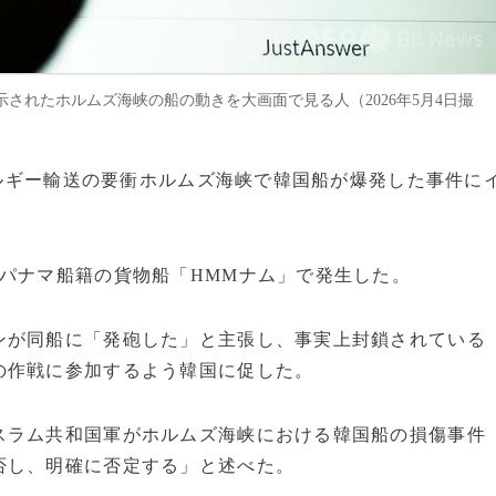
されたホルムズ海峡の船の動きを大画面で見る人（2026年5月4日撮
エネルギー輸送の要衝ホルムズ海峡で韓国船が爆発した事件に
パナマ船籍の貨物船「HMMナム」で発生した。
ンが同船に「発砲した」と主張し、事実上封鎖されている
の作戦に参加するよう韓国に促した。
スラム共和国軍がホルムズ海峡における韓国船の損傷事件
否し、明確に否定する」と述べた。