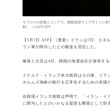
キプロスの首都ニコシアで、船舶追跡ウェブサイトに表示
影）。(c)AFP/AFP
【5月7日 AFP】（更新）イランは7日、
ラン軍が関与したとの報道を否定した。
爆発と火災は4日、韓国の海運会社が保有する
ドナルド・トランプ米大統領はその後、イラ
ホルムズ海峡の航行を正常化するための米国
在韓国イラン大使館は声明で、「イラン・イ
に関与したとのいかなる疑惑も断固として拒