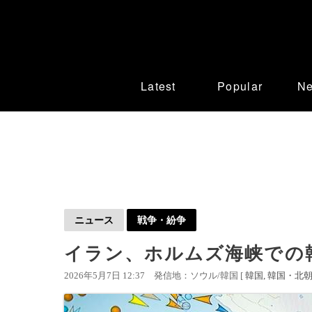
Latest
Popular
N
ニュース
戦争・紛争
イラン、ホルムズ海峡での
2026年5月7日 12:37
発信地：ソウル/韓国 [
韓国
韓国・北