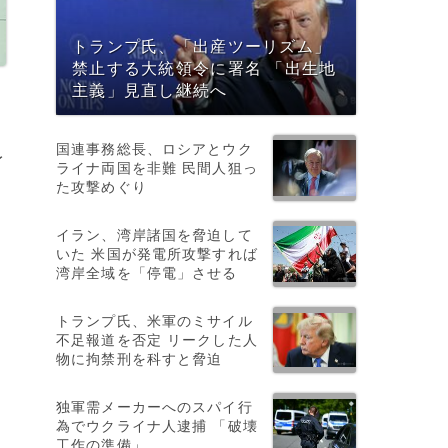
トランプ氏、「出産ツーリズム」
禁止する大統領令に署名 「出生地
主義」見直し継続へ
国連事務総長、ロシアとウク
イ
ライナ両国を非難 民間人狙っ
た攻撃めぐり
イラン、湾岸諸国を脅迫して
いた 米国が発電所攻撃すれば
湾岸全域を「停電」させる
トランプ氏、米軍のミサイル
不足報道を否定 リークした人
物に拘禁刑を科すと脅迫
独軍需メーカーへのスパイ行
為でウクライナ人逮捕 「破壊
工作の準備」