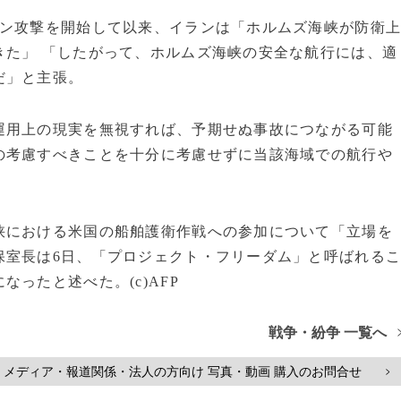
ラン攻撃を開始して以来、イランは「ホルムズ海峡が防衛
きた」 「したがって、ホルムズ海峡の安全な航行には、適
だ」と主張。
運用上の現実を無視すれば、予期せぬ事故につながる可能
の考慮すべきことを十分に考慮せずに当該海域での航行や
峡における米国の船舶護衛作戦への参加について「立場を
保室長は6日、「プロジェクト・フリーダム」と呼ばれる
ったと述べた。(c)AFP
戦争・紛争 一覧へ
メディア・報道関係・法人の方向け 写真・動画 購入のお問合せ
>