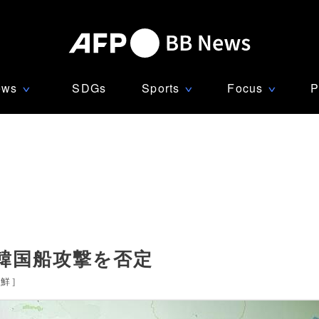
ews
SDGs
Sports
Focus
P
∨
∨
∨
韓国船攻撃を否定
朝鮮
]