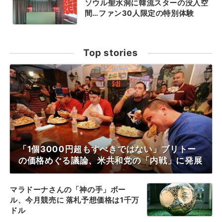
ソウル聖水洞に韓流スターの没入空
間…ファン30人限定の特別体験
Top stories
「1個3000円超もすべきではない」ブリトー
の価格めぐる議論、米共和党の「内戦」に発展
マラドーナさんの「神の手」ボー
ル、今月競売に 落札予想価格は1千万
ドル