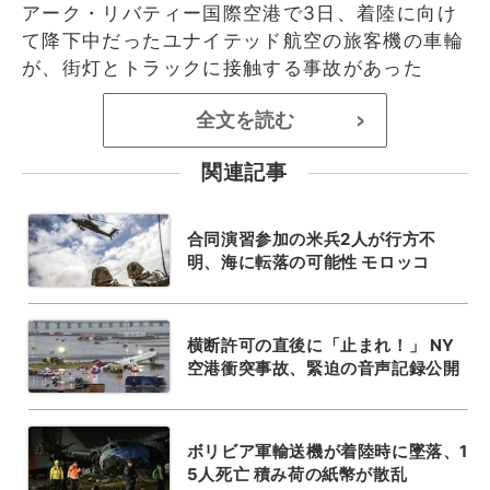
アーク・リバティー国際空港で3日、着陸に向け
て降下中だったユナイテッド航空の旅客機の車輪
が、街灯とトラックに接触する事故があった
全文を読む
>
関連記事
合同演習参加の米兵2人が行方不
明、海に転落の可能性 モロッコ
横断許可の直後に「止まれ！」 NY
空港衝突事故、緊迫の音声記録公開
ボリビア軍輸送機が着陸時に墜落、1
5人死亡 積み荷の紙幣が散乱