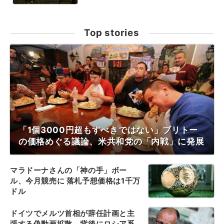
Top stories
「1個3000円超もすべきではない」ブリトー
の価格めぐる議論、米共和党の「内戦」に発展
マラドーナさんの「神の手」ボー
ル、今月競売に 落札予想価格は1千万
ドル
ドイツでメルツ首相が辞任計画と主
張する偽動画拡散、背後にロシア系