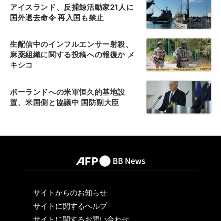
アイスランド、反捕鯨活動家21人に
国外退去命令 再入国も禁止
生配信中のインフルエンサー射殺、
麻薬組織に関する投稿への報復か メ
キシコ
ポーランドへの米軍恒久的基地設
置、米国側と協議中 国防副大臣
サイトからのお知らせ
サイトに関するヘルプ
サイトに関するお問い合わせ