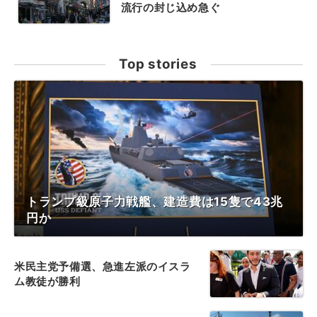
流行の封じ込め急ぐ
Top stories
トランプ級原子力戦艦、建造費は15隻で43兆
円か
米民主党予備選、急進左派のイスラ
ム教徒が勝利