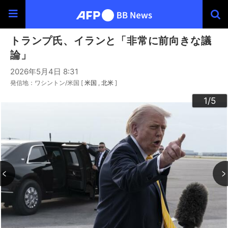
トランプ氏、イランと「非常に前向きな議
論」
2026年5月4日 8:31
発信地：ワシントン/米国 [
米国
北米
]
3
4
2
5
1
/5
/5
/5
/5
/5