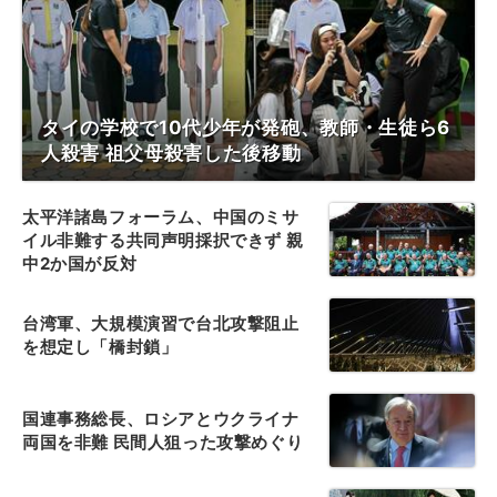
タイの学校で10代少年が発砲、教師・生徒ら6
人殺害 祖父母殺害した後移動
太平洋諸島フォーラム、中国のミサ
イル非難する共同声明採択できず 親
中2か国が反対
台湾軍、大規模演習で台北攻撃阻止
を想定し「橋封鎖」
国連事務総長、ロシアとウクライナ
両国を非難 民間人狙った攻撃めぐり