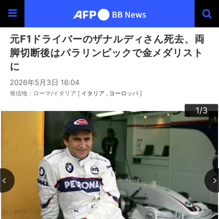
元F1ドライバーのザナルディさん死去、両
脚切断後はパラリンピックで金メダリスト
に
2026年5月3日 16:04
発信地：ローマ/イタリア [
イタリア
ヨーロッパ
]
3
2
1
/3
/3
/3