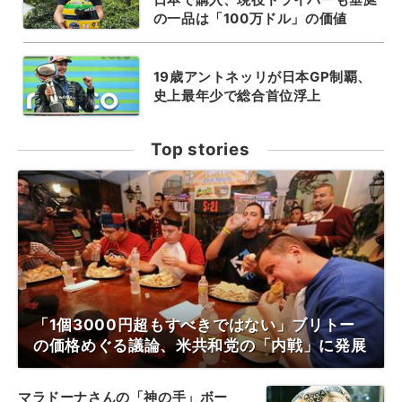
の一品は「100万ドル」の価値
19歳アントネッリが日本GP制覇、
史上最年少で総合首位浮上
Top stories
「1個3000円超もすべきではない」ブリトー
の価格めぐる議論、米共和党の「内戦」に発展
マラドーナさんの「神の手」ボー