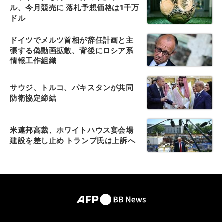
ル、今月競売に 落札予想価格は1千万
ドル
ドイツでメルツ首相が辞任計画と主
張する偽動画拡散、背後にロシア系
情報工作組織
サウジ、トルコ、パキスタンが共同
防衛協定締結
米連邦高裁、ホワイトハウス宴会場
建設を差し止め トランプ氏は上訴へ