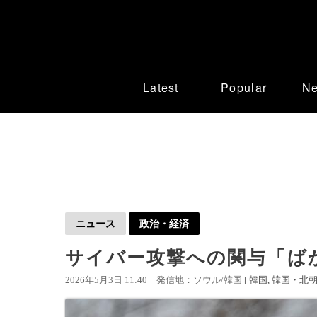
Latest
Popular
N
ニュース
政治・経済
サイバー攻撃への関与「ば
2026年5月3日 11:40
発信地：ソウル/韓国 [
韓国
韓国・北