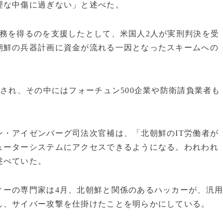
理な中傷に過ぎない」と述べた。
務を得るのを支援したとして、米国人2人が実刑判決を受
朝鮮の兵器計画に資金が流れる一因となったスキームへの
にされ、その中にはフォーチュン500企業や防衛請負業者も
・アイゼンバーグ司法次官補は、「北朝鮮のIT労働者が
ューターシステムにアクセスできるようになる。われわれ
述べていた。
ィーの専門家は4月、北朝鮮と関係のあるハッカーが、汎
し、サイバー攻撃を仕掛けたことを明らかにしている。