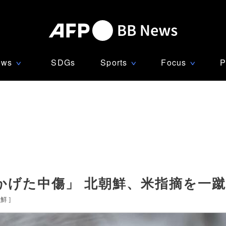
ews
SDGs
Sports
Focus
P
∨
∨
∨
かげた中傷」 北朝鮮、米指摘を一
朝鮮
]