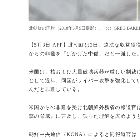
北朝鮮の国旗（2018年3月9日撮影）。（c）GREG BAKER
【5月3日 AFP】北朝鮮は3日、違法な収
からの非難を「ばかげた中傷」だと一蹴した
米国は、核および大量破壊兵器が厳しい制裁
として近年、同国がサイバー攻撃を強化して
んだと非難している。
米国からの非難を受け北朝鮮外務省の報道官
撃の脅威』に言及し、誤った理解を広めよう
朝鮮中央通信（KCNA）によると同報道官は