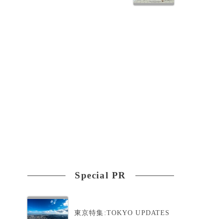
Special PR
用
東京特集:TOKYO UPDATES