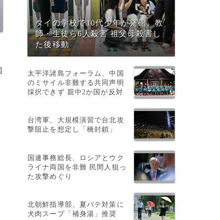
タイの学校で10代少年が発砲、教
師・生徒ら6人殺害 祖父母殺害し
た後移動
国
太平洋諸島フォーラム、中国
のミサイル非難する共同声明
採択できず 親中2か国が反対
台湾軍、大規模演習で台北攻
撃阻止を想定し「橋封鎖」
国連事務総長、ロシアとウク
ライナ両国を非難 民間人狙っ
た攻撃めぐり
北朝鮮指導部、夏バテ対策に
犬肉スープ「補身湯」推奨