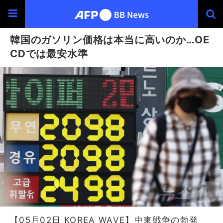
韓国のガソリン価格は本当に高いのか…OE
CDでは最安水準
【05月02日 KOREA WAVE】中東戦争の勃発