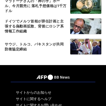
マラドーナさんの「神の手」ボー
ル、今月競売に 落札予想価格は1千万
ドル
ドイツでメルツ首相が辞任計画と主
張する偽動画拡散、背後にロシア系
情報工作組織
サウジ、トルコ、パキスタンが共同
防衛協定締結
サイトからのお知らせ
サイトに関するヘルプ
サイトに関するお問い合わせ