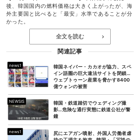
後、韓国国内の燃料価格は大きく上がったが、海
外主要国と比べると「最安」水準であることが分
かった。
全文を読む
>
関連記事
韓国ネイバー・カカオが協力、スペ
イン語圏の巨大違法サイトを閉鎖…
ウェブトゥーン産業を脅かす8400
億ウォンの被害
韓国・鉄道踏切でウェディング撮
影…危険な通行実態に鉄道公社が警
鐘
尻にエアガン噴射、外国人労働者虐
待の工場主を拘束…韓国・「冗談の