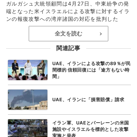
ガルガシュ大統領顧問は4月27日、中東紛争の発
端となった米イスラエルによる攻撃に対するイラ
ンの報復攻撃への湾岸諸国の対応を批判した
全文を読む
>
関連記事
UAE、イランによる攻撃の89％が民
間標的 信頼回復には「途方もない時
間」
UAE、イランに「損害賠償」請求
イラン軍、UAEとバーレーンの米国
施設やイスラエルを標的とした攻撃
実施と発表