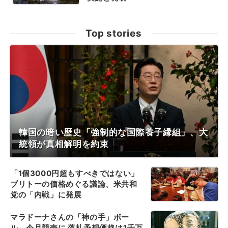
Top stories
韓国の暗い歴史「強制的な国際養子縁組」、大
統領が真相解明を約束
「1個3000円超もすべきではない」
ブリトーの価格めぐる議論、米共和
党の「内戦」に発展
マラドーナさんの「神の手」ボー
ル、今月競売に 落札予想価格は1千万