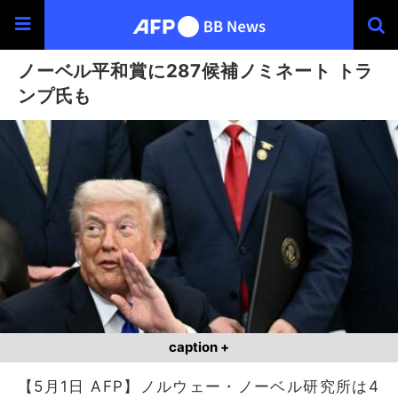
ノーベル平和賞に287候補ノミネート トラ
ンプ氏も
caption +
【5月1日 AFP】ノルウェー・ノーベル研究所は4