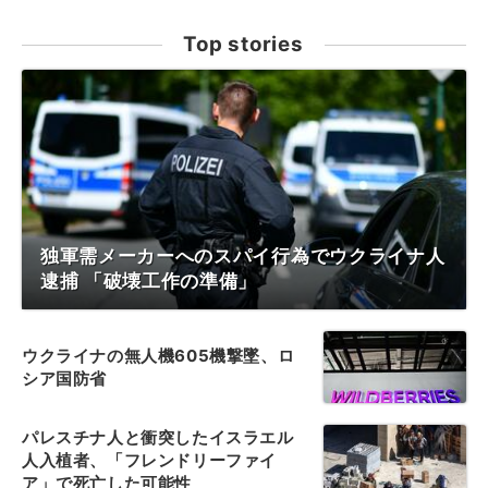
Top stories
独軍需メーカーへのスパイ行為でウクライナ人
逮捕 「破壊工作の準備」
ウクライナの無人機605機撃墜、ロ
シア国防省
パレスチナ人と衝突したイスラエル
人入植者、「フレンドリーファイ
ア」で死亡した可能性