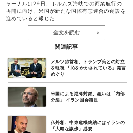
ャーナルは29日、ホルムズ海峡での商業航行の
再開に向け、米国が新たな国際有志連合の創設を
進めていると報じた
全文を読む
>
関連記事
メルツ独首相、トランプ氏との対立
を軽視 「恥をかかされている」発言
めぐり
米国による港湾封鎖、狙いは「内部
分裂」 イラン国会議長
仏外相、中東危機終結にはイランの
「大幅な譲歩」必要