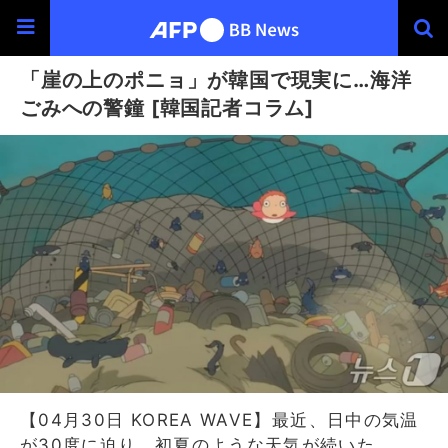
「崖の上のポニョ」が韓国で現実に…海洋
ごみへの警鐘 [韓国記者コラム]
【04月30日 KOREA WAVE】最近、日中の気温
が30度に迫り、初夏のような天気が続いた。