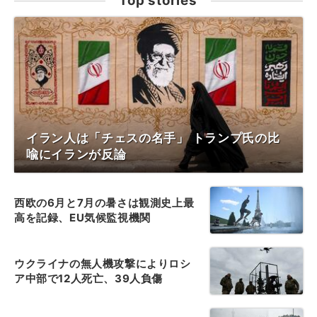
Top stories
イラン人は「チェスの名手」 トランプ氏の比
喩にイランが反論
西欧の6月と7月の暑さは観測史上最
高を記録、EU気候監視機関
ウクライナの無人機攻撃によりロシ
ア中部で12人死亡、39人負傷