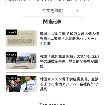
全文を読む
>
関連記事
韓国・ゴルフ場で10万人超の個人情
報流出…警察「北朝鮮系ハッカー」
と判断
韓国「裁判憲法訴願」の第1号は緑十
字の課徴金事件…歴史的な審理が開
始
韓国サムスン電子労組委員長、交渉
をよそに東南アジアへ…会社内外で
批判