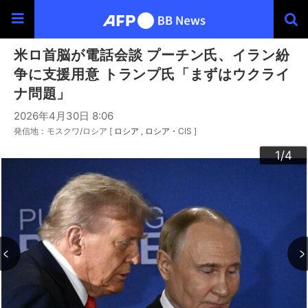
米ロ首脳が電話会談 プーチン氏、イラン紛
争に支援用意 トランプ氏「まずはウクライ
ナ問題」
2026年4月30日 8:06
発信地：モスクワ/ロシア [
ロシア
ロシア・CIS
]
3
4
2
1
/4
/4
/4
/4