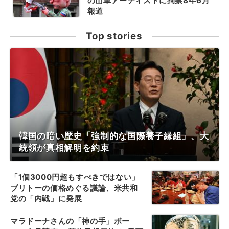
の山車アーティストに拘禁8年6月
報道
Top stories
韓国の暗い歴史「強制的な国際養子縁組」、大
統領が真相解明を約束
「1個3000円超もすべきではない」
ブリトーの価格めぐる議論、米共和
党の「内戦」に発展
マラドーナさんの「神の手」ボー