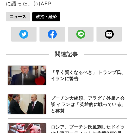
に語った。(c)AFP
ニュース
政治・経済
関連記事
「早く賢くなるべき」 トランプ氏、
イランに警告
プーチン大統領、アラグチ外相と会
談 イランは「英雄的に戦っている」
と称賛
ロシア、プーチン氏風刺したドイツ