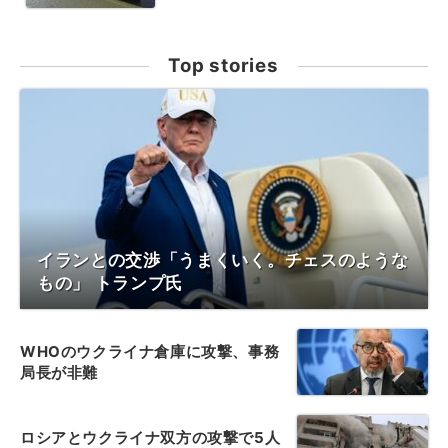
Top stories
イランとの交渉「うまくいく。チェスのような
もの」 トランプ氏
WHOのウクライナ倉庫に攻撃、事務
局長が非難
ロシアとウクライナ双方の攻撃で5人