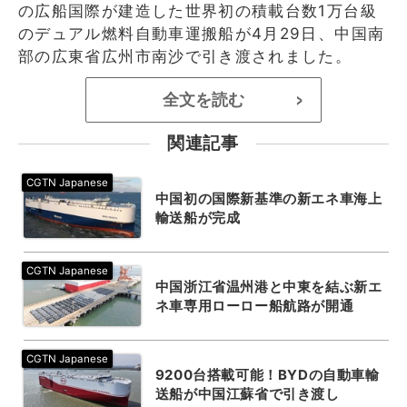
の広船国際が建造した世界初の積載台数1万台級
のデュアル燃料自動車運搬船が4月29日、中国南
部の広東省広州市南沙で引き渡されました。
全文を読む
>
関連記事
中国初の国際新基準の新エネ車海上
輸送船が完成
中国浙江省温州港と中東を結ぶ新エ
ネ車専用ローロー船航路が開通
9200台搭載可能！BYDの自動車輸
送船が中国江蘇省で引き渡し