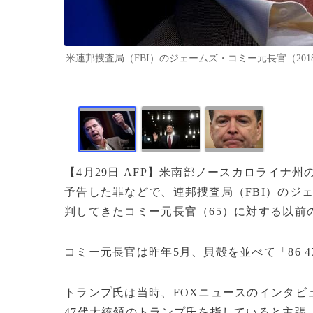
米連邦捜査局（FBI）のジェームズ・コミー元長官（2018年5月11
【4月29日 AFP】米南部ノースカロライナ
予告した罪などで、連邦捜査局（FBI）のジ
判してきたコミー元長官（65）に対する以前
コミー元長官は昨年5月、貝殻を並べて「86 
トランプ氏は当時、FOXニュースのインタビ
47代大統領のトランプ氏を指していると主張