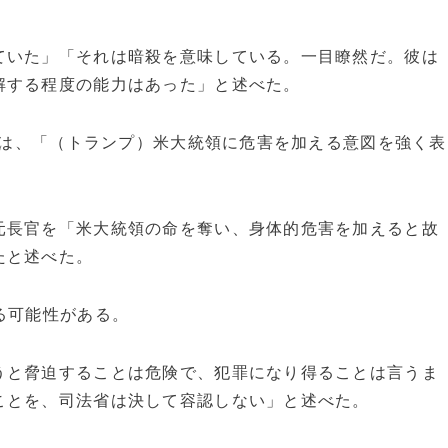
ていた」「それは暗殺を意味している。一目瞭然だ。彼は
解する程度の能力はあった」と述べた。
ことは、「（トランプ）米大統領に危害を加える意図を強く表
元長官を「米大統領の命を奪い、身体的危害を加えると故
たと述べた。
る可能性がある。
うと脅迫することは危険で、犯罪になり得ることは言うま
ことを、司法省は決して容認しない」と述べた。