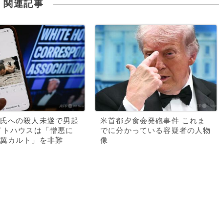
関連記事
氏への殺人未遂で男起
米首都夕食会発砲事件 これま
イトハウスは「憎悪に
でに分かっている容疑者の人物
翼カルト」を非難
像