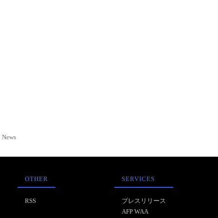
News
OTHER
SERVICES
RSS
プレスリリース
AFP WAA