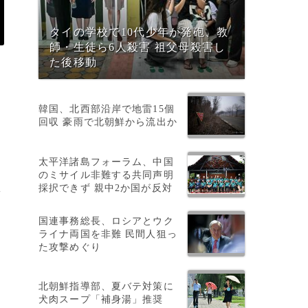
タイの学校で10代少年が発砲、教
師・生徒ら6人殺害 祖父母殺害し
た後移動
韓国、北西部沿岸で地雷15個
回収 豪雨で北朝鮮から流出か
太平洋諸島フォーラム、中国
のミサイル非難する共同声明
採択できず 親中2か国が反対
批
国連事務総長、ロシアとウク
ライナ両国を非難 民間人狙っ
た攻撃めぐり
北朝鮮指導部、夏バテ対策に
犬肉スープ「補身湯」推奨