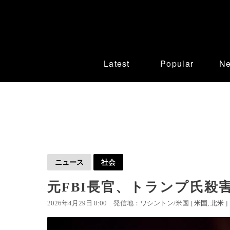
Latest
Popular
N
ニュース
社会
元FBI長官、トランプ氏殺害
2026年4月29日 8:00
発信地：ワシントン/米国 [
米国
北米
]