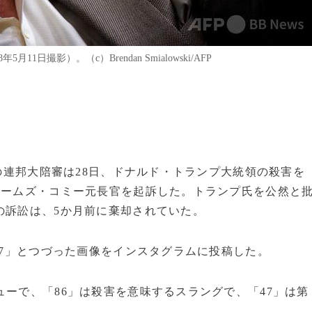
日撮影）。（c）Brendan Smialowski/AFP
州の連邦大陪審は28日、ドナルド・トランプ大統領の殺害を
ェームズ・コミー元長官を起訴した。トランプ氏を公然と
の訴訟は、5か月前に棄却されていた。
47」とつづった画像をインスタグラムに投稿した。
ューで、「86」は殺害を意味するスラングで、「47」は第
。