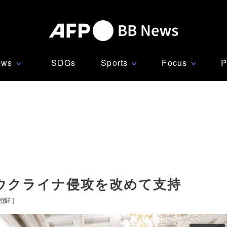
ews
SDGs
Sports
Focus
P
∨
∨
∨
ウクライナ侵攻を改めて支持
朝鮮
]