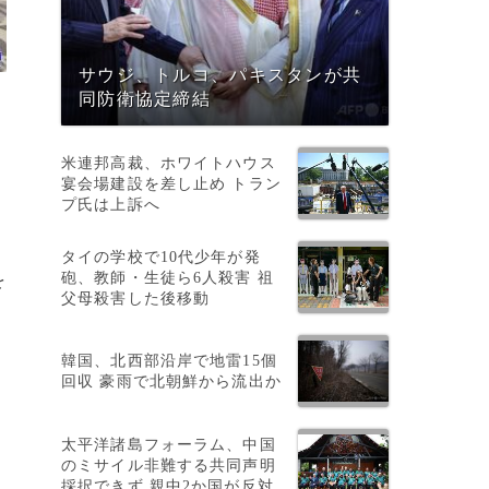
サウジ、トルコ、パキスタンが共
同防衛協定締結
米連邦高裁、ホワイトハウス
宴会場建設を差し止め トラン
プ氏は上訴へ
タイの学校で10代少年が発
砲、教師・生徒ら6人殺害 祖
を
父母殺害した後移動
韓国、北西部沿岸で地雷15個
回収 豪雨で北朝鮮から流出か
太平洋諸島フォーラム、中国
のミサイル非難する共同声明
採択できず 親中2か国が反対