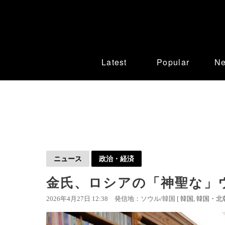
Latest
Popular
N
ニュース
政治・経済
金氏、ロシアの「神聖な」
2026年4月27日 12:38
発信地：ソウル/韓国 [
韓国
韓国・北