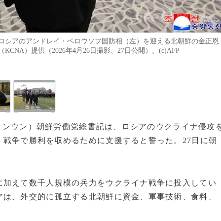
ロシアのアンドレイ・ベロウソフ国防相（左）を迎える北朝鮮の金正恩
A）提供（2026年4月26日撮影、27日公開）。(c)AFP
・ジョンウン）朝鮮労働党総書記は、ロシアのウクライナ侵攻
戦争で勝利を収めるために支援すると誓った。27日に朝
に加えて数千人規模の兵力をウクライナ戦争に投入してい
アは、外交的に孤立する北朝鮮に資金、軍事技術、食料、