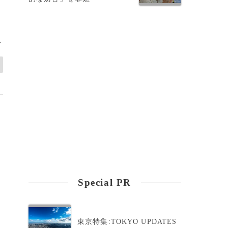
>
Special PR
東京特集:TOKYO UPDATES