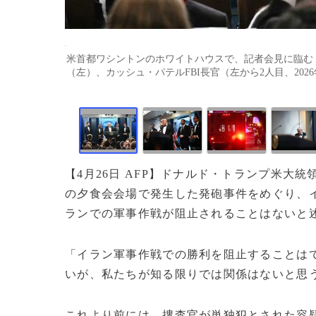
米首都ワシントンのホワイトハウスで、記者会見に臨む
（左）、カッシュ・パテルFBI長官（左から2人目、2026年4月2
【4月26日 AFP】ドナルド・トランプ米大
の夕食会会場で発生した発砲事件をめぐり、
ランでの軍事作戦が阻止されることはないと
「イラン軍事作戦での勝利を阻止することは
いが、私たちが知る限りでは関係はないと思
これより前には、捜査官が単独犯とされた容