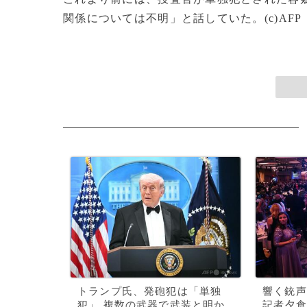
関係については不明」と話していた。(c)AFP
トランプ氏、発砲犯は「単独
響く銃声
犯」 複数の武器で武装と明か
記者夕食