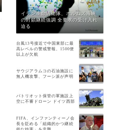
イラン革命防衛隊、ホルムズ海峡
の封鎖継続強調 全要求の受け入れ
迫る
台風13号接近で中国東部に最
高レベルの警戒警報、1500便
以上が欠航
サウジアラムコの石油施設に
無人機攻撃、フーシ派が声明
パトリオット保管の軍施設上
空に不審ドローン ドイツ西部
FIFA、インファンティーノ会
長を貶める「組織的かつ継続
的な妨害」を非難