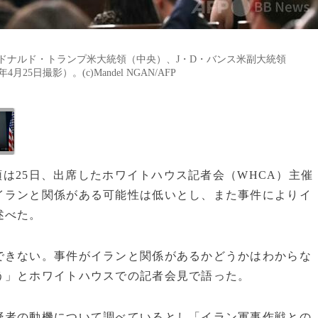
ドナルド・トランプ米大統領（中央）、J・D・バンス米副大統領
5日撮影）。(c)Mandel NGAN/AFP
統領は25日、出席したホワイトハウス記者会（WHCA）主催
イランと関係がある可能性は低いとし、また事件によりイ
述べた。
できない。事件がイランと関係があるかどうかはわからな
う」とホワイトハウスでの記者会見で語った。
疑者の動機について調べているとし「イラン軍事作戦との