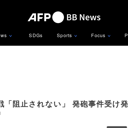
ews
SDGs
Sports
Focus
P
∨
∨
∨
戦「阻止されない」 発砲事件受け
]