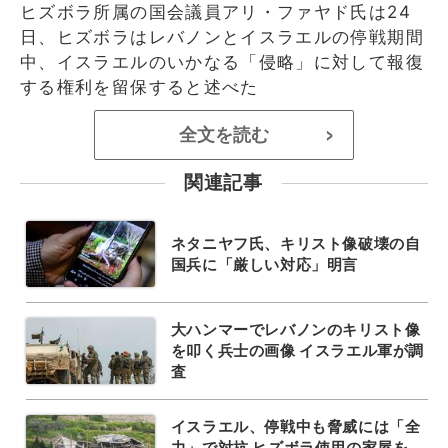
ヒズボラ所属の国会議員アリ・ファヤド氏は24
日、ヒズボラはレバノンとイスラエルの停戦期間
中、イスラエルのいかなる「侵略」に対して報復
する権利を留保すると述べた
全文を読む
>
関連記事
ネタニヤフ氏、キリスト像破壊の自
国兵に「厳しい対応」明言
大ハンマーでレバノンのキリスト像
を叩く兵士の画像 イスラエル軍が調
査
イスラエル、停戦中も脅威には「全
力」で対抗 ヒズボラ使用の家屋を