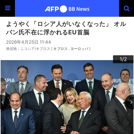
ようやく「ロシア人がいなくなった」 オル
バン氏不在に浮かれるEU首脳
2026年4月25日 11:44
発信地：ニコシア/キプロス [
キプロス
ヨーロッパ
]
2
1
/2
/2