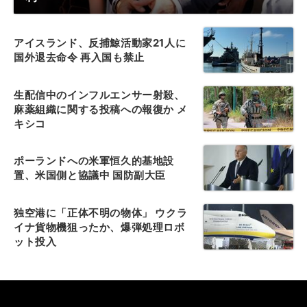
アイスランド、反捕鯨活動家21人に
国外退去命令 再入国も禁止
生配信中のインフルエンサー射殺、
麻薬組織に関する投稿への報復か メ
キシコ
ポーランドへの米軍恒久的基地設
置、米国側と協議中 国防副大臣
独空港に「正体不明の物体」 ウクラ
イナ貨物機狙ったか、爆弾処理ロボ
ット投入