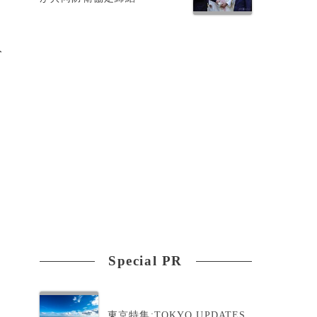
入
Special PR
東京特集:TOKYO UPDATES