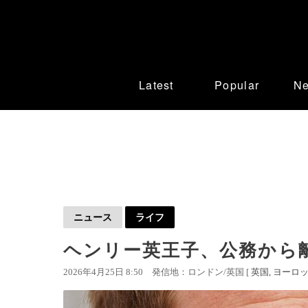
Latest
Popular
N
ニュース
ライフ
ヘンリー英王子、公務から
2026年4月25日 8:50
発信地：ロンドン/英国 [
英国
ヨーロ