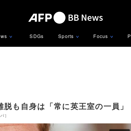
ews
SDGs
Sports
Focus
P
∨
∨
∨
離脱も自身は「常に英王室の一員」
ッパ
]