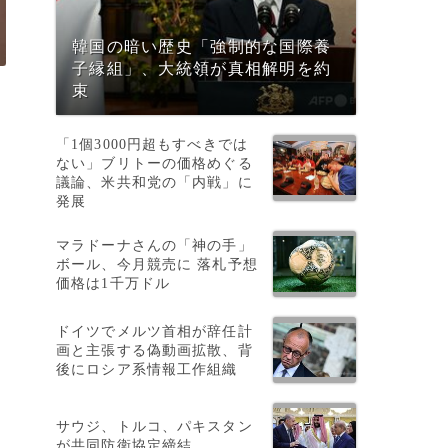
韓国の暗い歴史「強制的な国際養
子縁組」、大統領が真相解明を約
束
「1個3000円超もすべきでは
ない」ブリトーの価格めぐる
議論、米共和党の「内戦」に
発展
マラドーナさんの「神の手」
ボール、今月競売に 落札予想
価格は1千万ドル
ドイツでメルツ首相が辞任計
画と主張する偽動画拡散、背
後にロシア系情報工作組織
サウジ、トルコ、パキスタン
が共同防衛協定締結