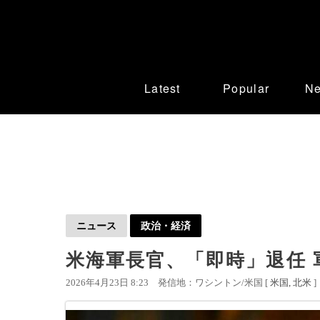
Latest
Popular
N
ニュース
政治・経済
米海軍長官、「即時」退任 
2026年4月23日 8:23
発信地：ワシントン/米国 [
米国
北米
]