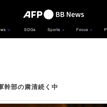
ews
SDGs
Sports
Focus
P
∨
∨
∨
軍幹部の粛清続く中