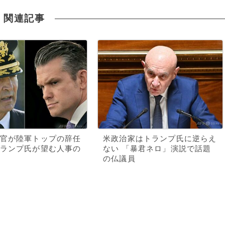
関連記事
官が陸軍トップの辞任
米政治家はトランプ氏に逆らえ
ランプ氏が望む人事の
ない 「暴君ネロ」演説で話題
の仏議員