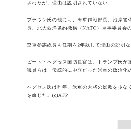
されたが、理由は説明されていない。
ブラウン氏の他にも、海軍作戦部長、沿岸警
長、北大西洋条約機構（NATO）軍事委員会
空軍参謀総長も任期を2年残して理由の説明な
ピート・ヘグセス国防長官は、トランプ氏が
議員らは、伝統的に中立だった米軍の政治化
へグセス氏は昨年、米軍の大将の総数を少なく
を命じた。(c)AFP