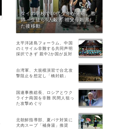
タイの学校で10代少年が発砲、教
師・生徒ら6人殺害 祖父母殺害し
た後移動
太平洋諸島フォーラム、中国
のミサイル非難する共同声明
採択できず 親中2か国が反対
台湾軍、大規模演習で台北攻
撃阻止を想定し「橋封鎖」
国連事務総長、ロシアとウク
ライナ両国を非難 民間人狙っ
た攻撃めぐり
北朝鮮指導部、夏バテ対策に
任
犬肉スープ「補身湯」推奨