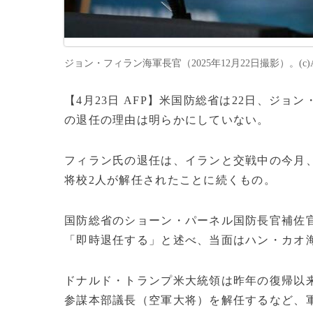
ジョン・フィラン海軍長官（2025年12月22日撮影）。(c)AND
【4月23日 AFP】米国防総省は22日、ジ
の退任の理由は明らかにしていない。
フィラン氏の退任は、イランと交戦中の今月
将校2人が解任されたことに続くもの。
国防総省のショーン・パーネル国防長官補佐
「即時退任する」と述べ、当面はハン・カオ
ドナルド・トランプ米大統領は昨年の復帰以
参謀本部議長（空軍大将）を解任するなど、軍