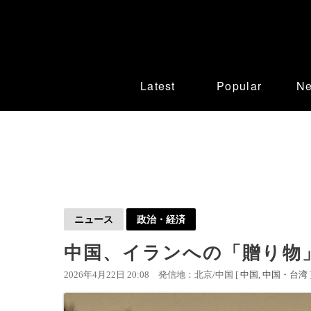
Latest
Popular
N
ニュース
政治・経済
中国、イランへの「贈り物
2026年4月22日 20:08
発信地：北京/中国 [
中国
中国・台湾