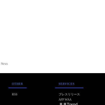
News
OTHER
SERVICES
RSS
プレスリリース
AFP WAA