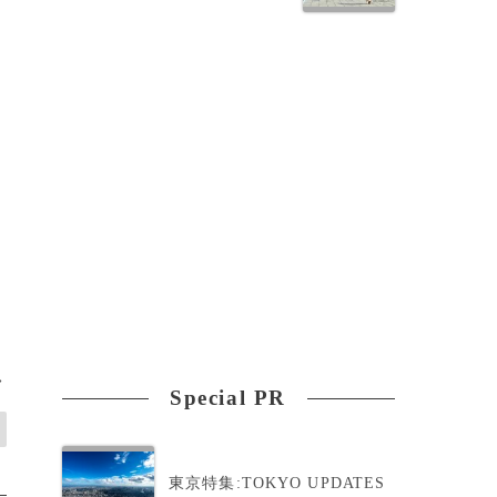
>
Special PR
東京特集:TOKYO UPDATES