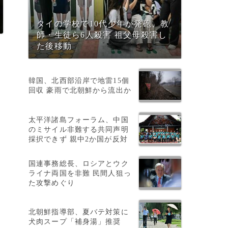
タイの学校で10代少年が発砲、教
師・生徒ら6人殺害 祖父母殺害し
た後移動
韓国、北西部沿岸で地雷15個
回収 豪雨で北朝鮮から流出か
太平洋諸島フォーラム、中国
のミサイル非難する共同声明
採択できず 親中2か国が反対
国連事務総長、ロシアとウク
ライナ両国を非難 民間人狙っ
た攻撃めぐり
北朝鮮指導部、夏バテ対策に
犬肉スープ「補身湯」推奨