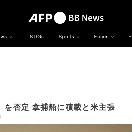
ews
SDGs
Sports
Focus
P
∨
∨
∨
」を否定 拿捕船に積載と米主張
]