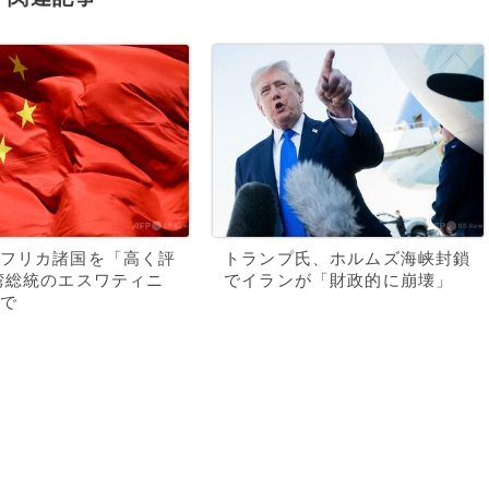
フリカ諸国を「高く評
トランプ氏、ホルムズ海峡封鎖
湾総統のエスワティニ
でイランが「財政的に崩壊」
で