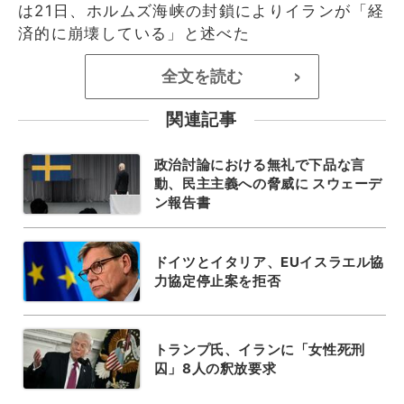
は21日、ホルムズ海峡の封鎖によりイランが「経
済的に崩壊している」と述べた
全文を読む
>
関連記事
政治討論における無礼で下品な言
動、民主主義への脅威に スウェーデ
ン報告書
ドイツとイタリア、EUイスラエル協
力協定停止案を拒否
トランプ氏、イランに「女性死刑
囚」8人の釈放要求