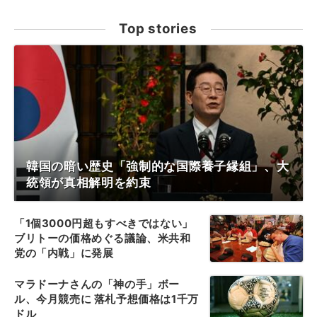
Top stories
韓国の暗い歴史「強制的な国際養子縁組」、大
統領が真相解明を約束
「1個3000円超もすべきではない」
ブリトーの価格めぐる議論、米共和
党の「内戦」に発展
マラドーナさんの「神の手」ボー
ル、今月競売に 落札予想価格は1千万
ドル