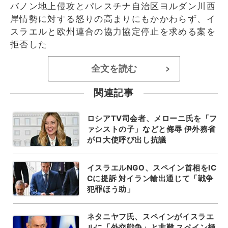
バノン地上侵攻とパレスチナ自治区ヨルダン川西
岸情勢に対する怒りの高まりにもかかわらず、イ
スラエルと欧州連合の協力協定停止を求める案を
拒否した
全文を読む
>
関連記事
ロシアTV司会者、メローニ氏を「フ
ァシストの子」などと侮辱 伊外務省
がロ大使呼び出し抗議
イスラエルNGO、スペイン首相をIC
Cに提訴 対イラン輸出通じて「戦争
犯罪ほう助」
ネタニヤフ氏、スペインがイスラエ
ルに「外交戦争」と非難 スペイン極