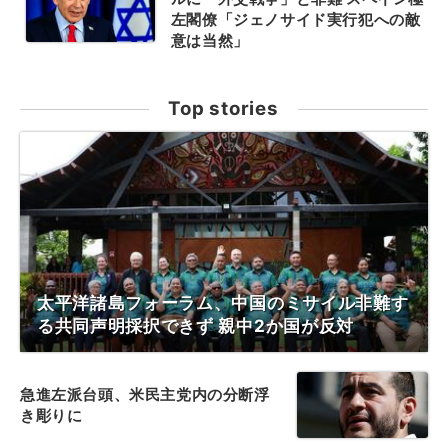
左閣僚「ジェノサイド実行犯への敵
意は当然」
Top stories
太平洋諸島フォーラム、中国のミサイル非難す
る共同声明採択できず 親中2か国が反対
急進左派台頭、米民主党内の分断浮
き彫りに