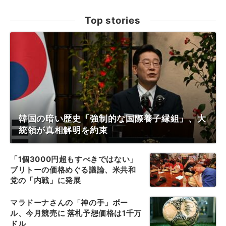
Top stories
韓国の暗い歴史「強制的な国際養子縁組」、大
統領が真相解明を約束
「1個3000円超もすべきではない」
ブリトーの価格めぐる議論、米共和
党の「内戦」に発展
マラドーナさんの「神の手」ボー
ル、今月競売に 落札予想価格は1千万
ドル