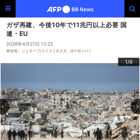
ガザ再建、今後10年で11兆円以上必要 国
連・EU
2026年4月21日 13:25
発信地：ジュネーブ/スイス [
スイス
ヨーロッパ
]
3
4
6
2
5
1
/6
/6
/6
/6
/6
/6