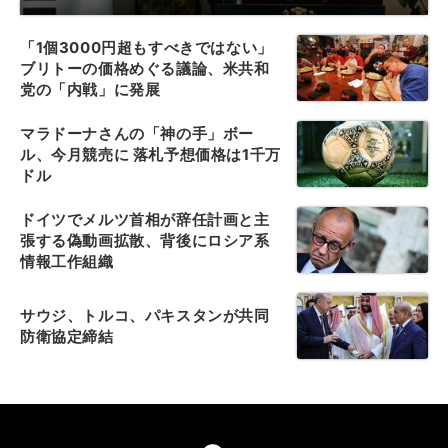
「1個3000円超もすべきではない」
ブリトーの価格めぐる議論、米共和
党の「内戦」に発展
マラドーナさんの「神の手」ボー
ル、今月競売に 落札予想価格は1千万
ドル
ドイツでメルツ首相が辞任計画と主
張する偽動画拡散、背後にロシア系
情報工作組織
サウジ、トルコ、パキスタンが共同
防衛協定締結