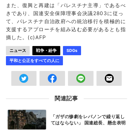
また、復興と再建は「パレスチナ主導」であるべ
きであり、国連安全保障理事会決議2803に従っ
て、パレスチナ自治政府への統治移行を積極的に
支援するアプローチを組み込む必要があるとも指
摘した。(c)AFP
ニュース
戦争・紛争
SDGs
平和と公正をすべての人に
関連記事
「ガザの惨劇をレバノンで繰り返し
てはならない」 国連総長、懸念表明