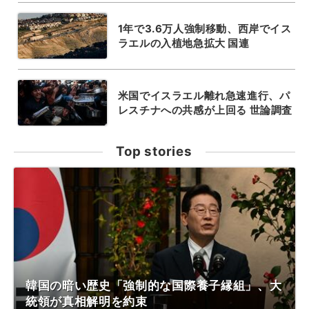
1年で3.6万人強制移動、西岸でイス
ラエルの入植地急拡大 国連
米国でイスラエル離れ急速進行、パ
レスチナへの共感が上回る 世論調査
Top stories
韓国の暗い歴史「強制的な国際養子縁組」、大
統領が真相解明を約束