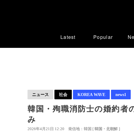
Latest
Popular
N
ニュース
社会
KOREA WAVE
news1
韓国・殉職消防士の婚約者
み
2026年4月21日 12:20
発信地：韓国 [
韓国・北朝鮮
]