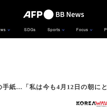
ews
SDGs
Sports
Focus
P
∨
∨
∨
の手紙…「私は今も4月12日の朝に