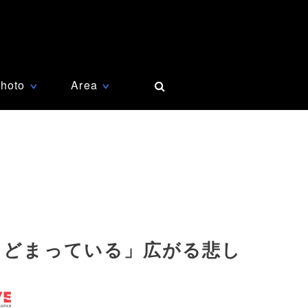
hoto
Area
∨
∨
とどまっている」広がる悲し