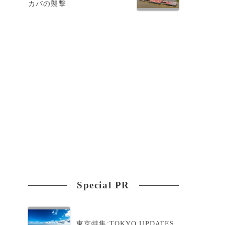
カバの襲撃
Special PR
東京特集:TOKYO UPDATES