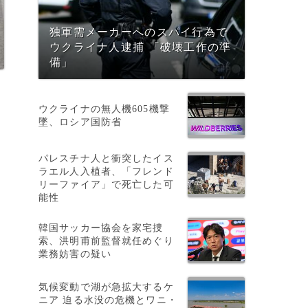
独軍需メーカーへのスパイ行為で
ウクライナ人逮捕 「破壊工作の準
備」
ウクライナの無人機605機撃
墜、ロシア国防省
パレスチナ人と衝突したイス
ラエル人入植者、「フレンド
リーファイア」で死亡した可
能性
張
韓国サッカー協会を家宅捜
索、洪明甫前監督就任めぐり
業務妨害の疑い
間
気候変動で湖が急拡大するケ
ニア 迫る水没の危機とワニ・