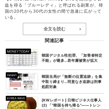
益を得る「ブルーレディ」と呼ばれる副業が、韓
国の20代から30代の女性の間で急速に広がって
いる。
全文を読む
>
関連記事
韓国デジタル性犯罪、「加害者特定
不能」が最多…若年層被害が拡大
韓国当局が「無断の位置追跡」を集
中取り締まり…同意なき追跡は刑事
処罰対象
[KWレポート] 日韓ビジネス仕事人
(2) 「“韓国を持ち帰る”——トレン