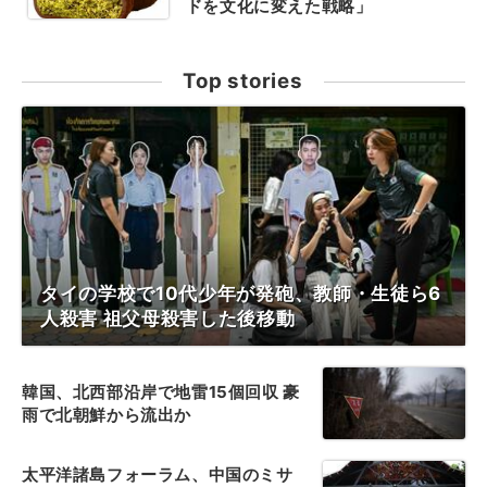
ドを文化に変えた戦略」
Top stories
タイの学校で10代少年が発砲、教師・生徒ら6
人殺害 祖父母殺害した後移動
韓国、北西部沿岸で地雷15個回収 豪
雨で北朝鮮から流出か
太平洋諸島フォーラム、中国のミサ