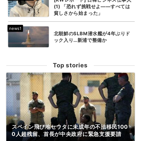
(1) 「恐れず挑戦せよ——すべては
貧しさから始まった」
北朝鮮のSLBM潜水艦が4年ぶりド
ック入り…新浦で整備か
Top stories
スペイン飛び地セウタに未成年の不法移民100
0人超残留、首長が中央政府に緊急支援要請