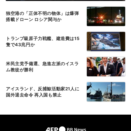
独空港の「正体不明の物体」は爆弾
搭載ドローン ロシア関与か
トランプ級原子力戦艦、建造費は15
隻で43兆円か
米民主党予備選、急進左派のイスラ
ム教徒が勝利
アイスランド、反捕鯨活動家21人に
国外退去命令 再入国も禁止