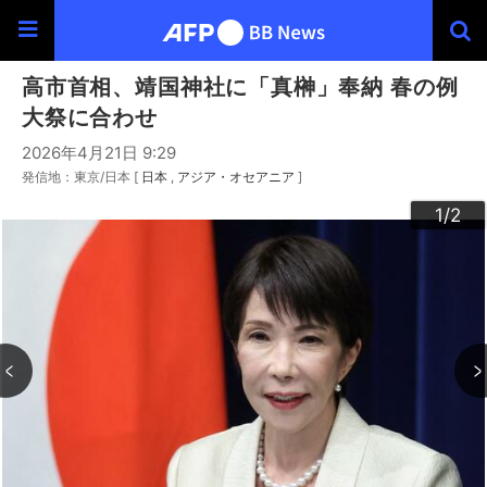
高市首相、靖国神社に「真榊」奉納 春の例
大祭に合わせ
2026年4月21日 9:29
発信地：東京/日本 [
日本
アジア・オセアニア
]
2
1
/2
/2