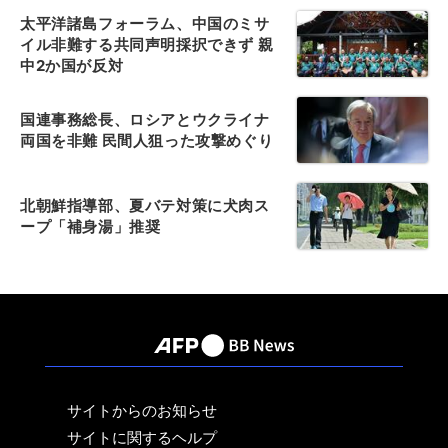
太平洋諸島フォーラム、中国のミサ
イル非難する共同声明採択できず 親
中2か国が反対
国連事務総長、ロシアとウクライナ
両国を非難 民間人狙った攻撃めぐり
北朝鮮指導部、夏バテ対策に犬肉ス
ープ「補身湯」推奨
サイトからのお知らせ
サイトに関するヘルプ