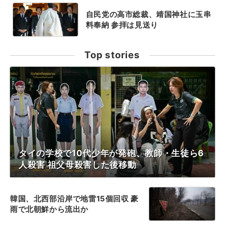
自民党の高市総裁、靖国神社に玉串
料奉納 参拝は見送り
Top stories
タイの学校で10代少年が発砲、教師・生徒ら6
人殺害 祖父母殺害した後移動
韓国、北西部沿岸で地雷15個回収 豪
雨で北朝鮮から流出か