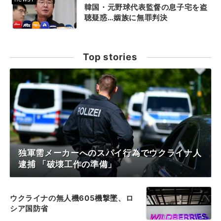
韓国・元野球代表監督の息子宅を盗
聴疑惑…姻族に無罪判決
Top stories
独軍需メーカーへのスパイ行為でウクライナ人
逮捕 「破壊工作の準備」
ウクライナの無人機605機撃墜、ロ
シア国防省