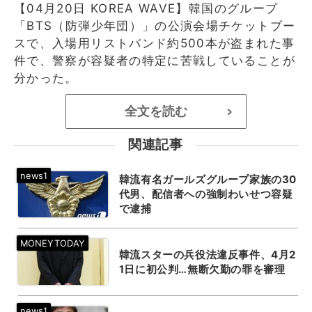
【04月20日 KOREA WAVE】韓国のグループ
「BTS（防弾少年団）」の公演会場チケットブー
スで、入場用リストバンド約500本が盗まれた事
件で、警察が容疑者の特定に苦戦していることが
分かった。
全文を読む
>
関連記事
韓流有名ガールズグループ家族の30
代男、配信者への強制わいせつ容疑
で逮捕
韓流スターの兵役法違反事件、4月2
1日に初公判…無断欠勤の罪を審理