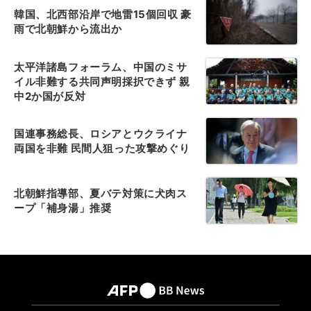
韓国、北西部沿岸で地雷15個回収 豪
雨で北朝鮮から流出か
太平洋諸島フォーラム、中国のミサ
イル非難する共同声明採択できず 親
中2か国が反対
国連事務総長、ロシアとウクライナ
両国を非難 民間人狙った攻撃めぐり
北朝鮮指導部、夏バテ対策に犬肉ス
ープ「補身湯」推奨