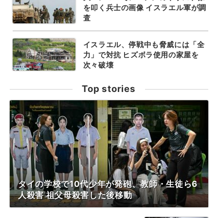
を叩く兵士の画像 イスラエル軍が調
査
イスラエル、停戦中も脅威には「全
力」で対抗 ヒズボラ使用の家屋を
次々破壊
Top stories
タイの学校で10代少年が発砲、教師・生徒ら6
人殺害 祖父母殺害した後移動