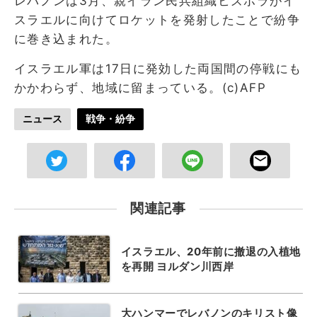
レバノンは3月、親イラン民兵組織ヒズボラがイ
スラエルに向けてロケットを発射したことで紛争
に巻き込まれた。
イスラエル軍は17日に発効した両国間の停戦にも
かかわらず、地域に留まっている。(c)AFP
ニュース
戦争・紛争
関連記事
イスラエル、20年前に撤退の入植地
を再開 ヨルダン川西岸
大ハンマーでレバノンのキリスト像