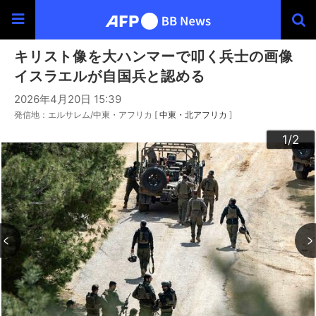
キリスト像を大ハンマーで叩く兵士の画像
イスラエルが自国兵と認める
2026年4月20日 15:39
発信地：エルサレム/中東・アフリカ [
中東・北アフリカ
]
2
1
/2
/2