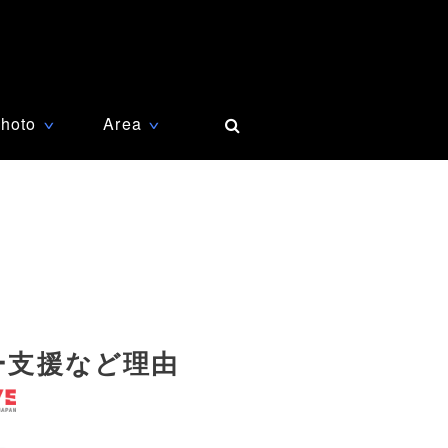
hoto
Area
∨
∨
ー支援など理由