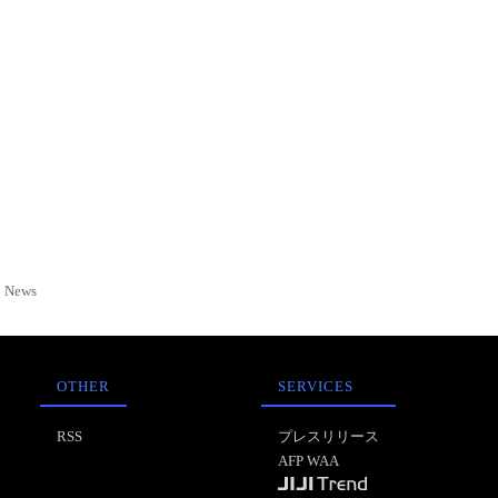
News
OTHER
SERVICES
RSS
プレスリリース
AFP WAA