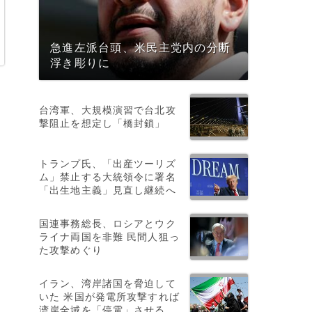
急進左派台頭、米民主党内の分断
浮き彫りに
台湾軍、大規模演習で台北攻
撃阻止を想定し「橋封鎖」
トランプ氏、「出産ツーリズ
ム」禁止する大統領令に署名
「出生地主義」見直し継続へ
国連事務総長、ロシアとウク
ライナ両国を非難 民間人狙っ
た攻撃めぐり
ツ
イラン、湾岸諸国を脅迫して
いた 米国が発電所攻撃すれば
湾岸全域を「停電」させる