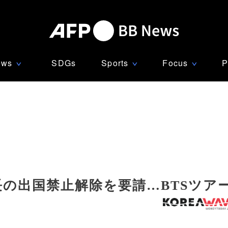
ews
SDGs
Sports
Focus
P
∨
∨
∨
長の出国禁止解除を要請…BTSツア