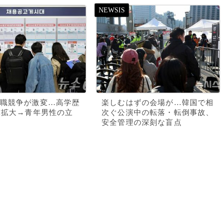
職競争が激変…高学歴
楽しむはずの会場が…韓国で相
I拡大→青年男性の立
次ぐ公演中の転落・転倒事故、
安全管理の深刻な盲点