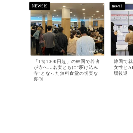
「1食1000円超」の韓国で若者
韓国で就
が寺へ…名実ともに“駆け込み
女性とA
寺”となった無料食堂の切実な
場後退
裏側