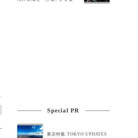
議
>
Special PR
東京特集:TOKYO UPDATES