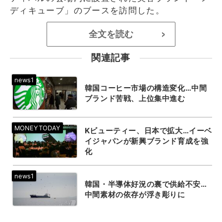
ディキューブ」のブースを訪問した。
全文を読む
>
関連記事
韓国コーヒー市場の構造変化…中間
ブランド苦戦、上位集中進む
Kビューティー、日本で拡大…イーベ
イジャパンが新興ブランド育成を強
化
韓国・半導体好況の裏で供給不安…
中間素材の依存が浮き彫りに