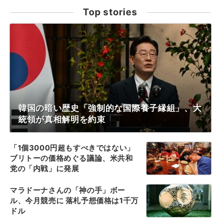
Top stories
韓国の暗い歴史「強制的な国際養子縁組」、大
統領が真相解明を約束
「1個3000円超もすべきではない」
ブリトーの価格めぐる議論、米共和
党の「内戦」に発展
マラドーナさんの「神の手」ボー
ル、今月競売に 落札予想価格は1千万
ドル