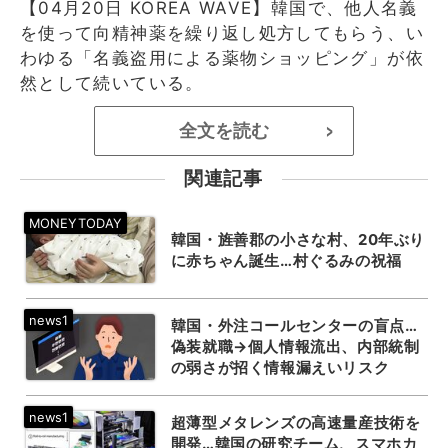
【04月20日 KOREA WAVE】韓国で、他人名義
を使って向精神薬を繰り返し処方してもらう、い
わゆる「名義盗用による薬物ショッピング」が依
然として続いている。
全文を読む
>
関連記事
韓国・旌善郡の小さな村、20年ぶり
に赤ちゃん誕生…村ぐるみの祝福
韓国・外注コールセンターの盲点…
偽装就職→個人情報流出、内部統制
の弱さが招く情報漏えいリスク
超薄型メタレンズの高速量産技術を
開発…韓国の研究チーム、スマホカ