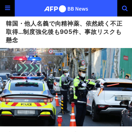
韓国・他人名義で向精神薬、依然続く不正
取得…制度強化後も905件、事故リスクも
懸念