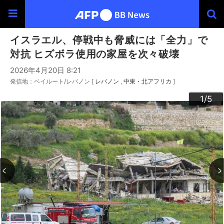
イスラエル、停戦中も脅威には「全力」で
対抗 ヒズボラ使用の家屋を次々破壊
2026年4月20日 8:21
発信地：ベイルート/レバノン [
レバノン
中東・北アフリカ
]
3
4
2
5
1
/5
/5
/5
/5
/5