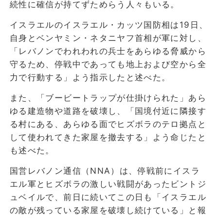
続性に確信が持てずためらう人々もいる。
イスラエルのイスラエル・カッツ国防相は19日、
自身とベンヤミン・ネタニヤフ首相が軍に対し、
「レバノンでわれわれの兵士をあらゆる脅威から
守るため、停戦中であっても地上および空から全
力で行動する」よう指示したと述べた。
また、「ブービートラップが仕掛けられた」あら
ゆる建造物や道路を破壊し、「国境付近に隣接す
る村にある、あらゆる面でヒズボラのテロ拠点と
して使われてきた家屋を撤去する」よう命じたと
も述べた。
国営レバノン通信（NNA）は、停戦前にイスラ
エル軍とヒズボラの激しい戦闘があったビントジ
ュベイルで、前日に続いてこの日も「イスラエル
の敵が残っている家屋を破壊し続けている」と報