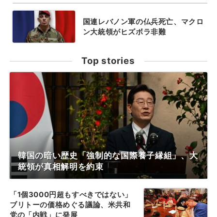
国連レバノン軍の仏兵死亡、マクロ
ン大統領がヒズボラ非難
Top stories
韓国の暗い歴史「強制的な国際養子縁組」、大
統領が真相解明を約束
「1個3000円超もすべきではない」
ブリトーの価格めぐる議論、米共和
党の「内戦」に発展