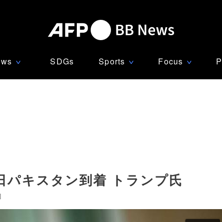
ews
SDGs
Sports
Focus
P
∨
∨
∨
日パキスタン到着 トランプ氏
]