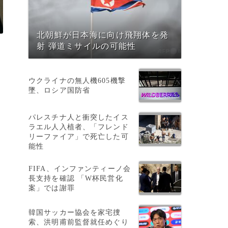
北朝鮮が日本海に向け飛翔体を発
射 弾道ミサイルの可能性
ウクライナの無人機605機撃
墜、ロシア国防省
パレスチナ人と衝突したイス
ラエル人入植者、「フレンド
リーファイア」で死亡した可
能性
FIFA、インファンティーノ会
長支持を確認 「W杯民営化
案」では謝罪
韓国サッカー協会を家宅捜
索、洪明甫前監督就任めぐり