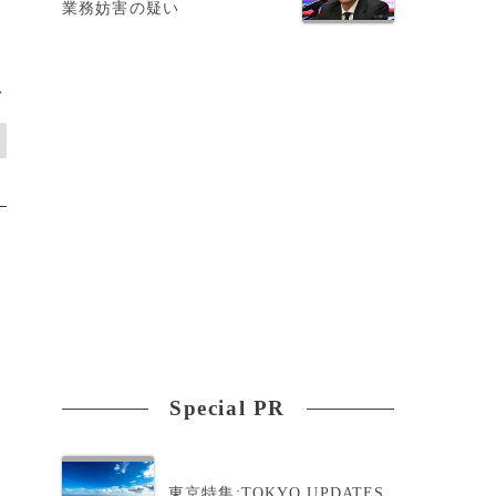
業務妨害の疑い
>
Special PR
東京特集:TOKYO UPDATES