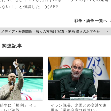
い！」と強調した。(c)AFP
戦争・紛争 一覧へ
メディア・報道関係・法人の方向け 写真・動画 購入のお問合せ
>
関連記事
紛争に「勝利」 イラ
イラン議長、米国との交渉で進
テレビ演説
展も「最終合意は程遠い」