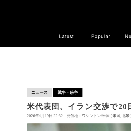
Latest
Popular
N
ニュース
戦争・紛争
米代表団、イラン交渉で20
2026年4月19日 22:32
発信地：ワシントン/米国 [
米国
北米