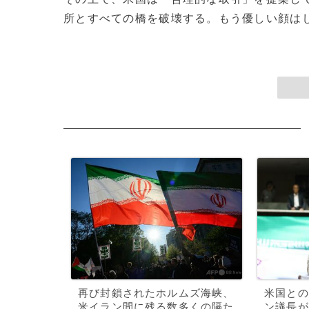
所とすべての橋を破壊する。もう優しい顔はしな
再び封鎖されたホルムズ海峡、
米国との
米イラン間に残る数多くの隔た
ン議長が