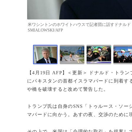
米ワシントンのホワイトハウスで記者団に話すドナルド・トラン
SMIALOWSKI/AFP
【4月19日 AFP】＜更新＞ ドナルド・トラ
にパキスタンの首都イスラマバードに到着す
や橋を破壊すると改めて警告した。
トランプ氏は自身のSNS「トゥルース・ソー
マバードに向かう。あすの夜、交渉のために
その上で、米国は「合理的な取引」を提案し