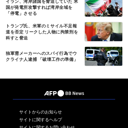
イラン、湾岸諸国を脅迫していた 米
国が発電所攻撃すれば湾岸全域を
「停電」させる
トランプ氏、米軍のミサイル不足報
道を否定 リークした人物に拘禁刑を
科すと脅迫
独軍需メーカーへのスパイ行為でウ
クライナ人逮捕 「破壊工作の準備」
サイトからのお知らせ
サイトに関するヘルプ
サイトに関するお問い合わせ