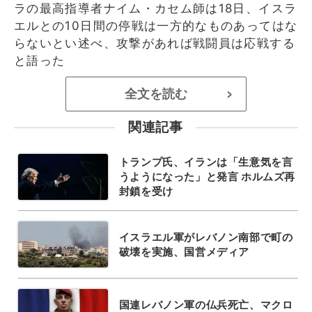
ラの最高指導者ナイム・カセム師は18日、イスラ
エルとの10日間の停戦は一方的なものあってはな
らないとい述べ、攻撃があれば戦闘員は応戦する
と語った
全文を読む
>
関連記事
トランプ氏、イランは「生意気を言
うようになった」と発言 ホルムズ再
封鎖を受け
イスラエル軍がレバノン南部で町の
破壊を実施、国営メディア
国連レバノン軍の仏兵死亡、マクロ