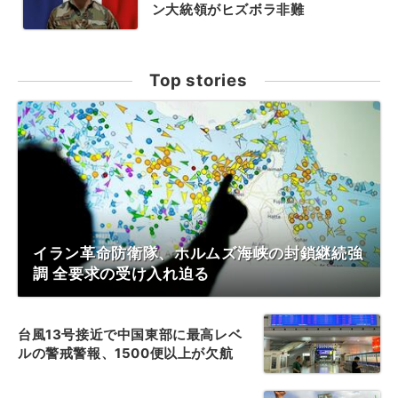
ン大統領がヒズボラ非難
Top stories
イラン革命防衛隊、ホルムズ海峡の封鎖継続強
調 全要求の受け入れ迫る
台風13号接近で中国東部に最高レベ
ルの警戒警報、1500便以上が欠航