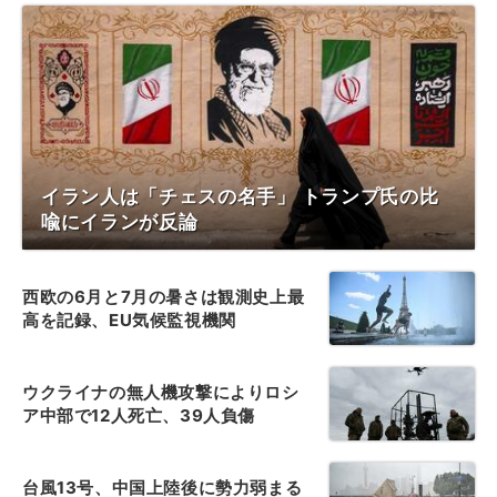
イラン人は「チェスの名手」 トランプ氏の比
喩にイランが反論
西欧の6月と7月の暑さは観測史上最
高を記録、EU気候監視機関
ウクライナの無人機攻撃によりロシ
ア中部で12人死亡、39人負傷
台風13号、中国上陸後に勢力弱まる