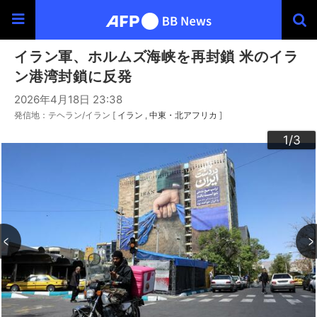
イラン軍、ホルムズ海峡を再封鎖 米のイラ
ン港湾封鎖に反発
2026年4月18日 23:38
発信地：テヘラン/イラン [
イラン
中東・北アフリカ
]
3
2
1
/3
/3
/3