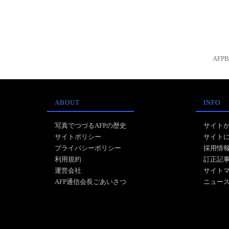
AFP
ABOUT
INFO
写真でつづるAFPの歴史
サイト
サイトポリシー
サイト
プライバシーポリシー
採用情
利用規約
訂正記
運営会社
サイト
AFP通信会長ごあいさつ
ニュー