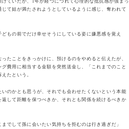
預けていたが、1年が経つにつれて心理的な抵抗感が強ま
通じて姑が満たされようとしているように感じ、奪われて
。
子どもの前でだけ幸せそうにしている姿に嫌悪感を覚え
なったことをきっかけに、預けるのをやめると伝えたが、
ング費用に相当する金額を突然送金し、「これまでのこと
訴えたという。
たいのかとも思うが、それでも会わせたくないという本能
を返して距離を保つべきか、それとも関係を続けるべきか
こまでして孫に会いたい気持ちを拒むのは行き過ぎだ」