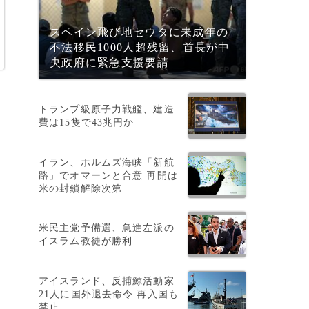
スペイン飛び地セウタに未成年の
不法移民1000人超残留、首長が中
央政府に緊急支援要請
トランプ級原子力戦艦、建造
費は15隻で43兆円か
イラン、ホルムズ海峡「新航
」
路」でオマーンと合意 再開は
米の封鎖解除次第
米民主党予備選、急進左派の
イスラム教徒が勝利
は
アイスランド、反捕鯨活動家
21人に国外退去命令 再入国も
禁止