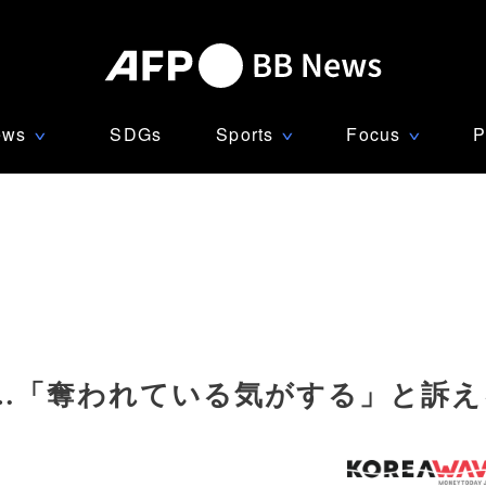
ews
SDGs
Sports
Focus
P
∨
∨
∨
感…「奪われている気がする」と訴