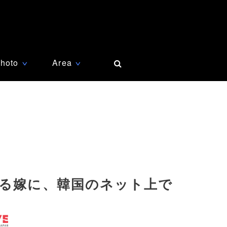
hoto
Area
∨
∨
える嫁に、韓国のネット上で