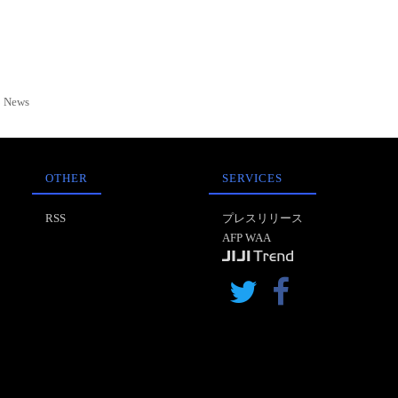
News
OTHER
SERVICES
RSS
プレスリリース
AFP WAA