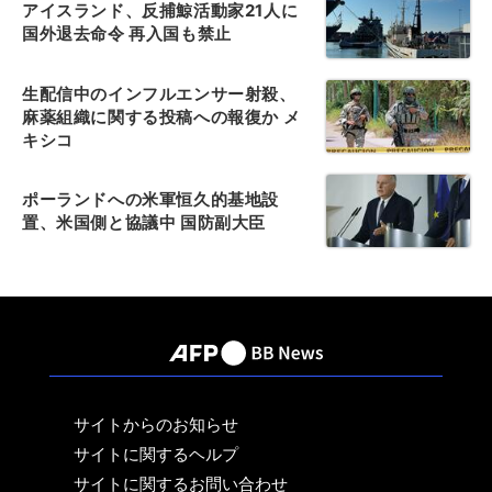
アイスランド、反捕鯨活動家21人に
国外退去命令 再入国も禁止
生配信中のインフルエンサー射殺、
麻薬組織に関する投稿への報復か メ
キシコ
ポーランドへの米軍恒久的基地設
置、米国側と協議中 国防副大臣
サイトからのお知らせ
サイトに関するヘルプ
サイトに関するお問い合わせ