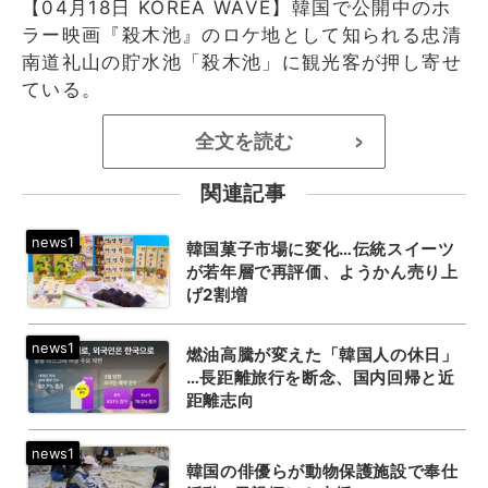
【04月18日 KOREA WAVE】韓国で公開中のホ
ラー映画『殺木池』のロケ地として知られる忠清
南道礼山の貯水池「殺木池」に観光客が押し寄せ
ている。
全文を読む
>
関連記事
韓国菓子市場に変化…伝統スイーツ
が若年層で再評価、ようかん売り上
げ2割増
燃油高騰が変えた「韓国人の休日」
…長距離旅行を断念、国内回帰と近
距離志向
韓国の俳優らが動物保護施設で奉仕