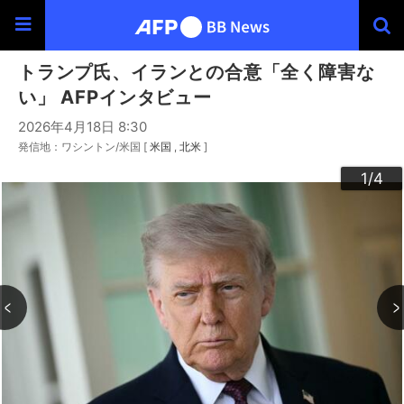
トランプ氏、イランとの合意「全く障害な
い」 AFPインタビュー
2026年4月18日 8:30
発信地：ワシントン/米国 [
米国
北米
]
3
4
2
1
/4
/4
/4
/4