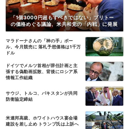
「1個3000円超もすべきではない」ブリトー
の価格めぐる議論、米共和党の「内戦」に発展
マラドーナさんの「神の手」ボー
ル、今月競売に 落札予想価格は1千万
ドル
ドイツでメルツ首相が辞任計画と主
張する偽動画拡散、背後にロシア系
情報工作組織
サウジ、トルコ、パキスタンが共同
防衛協定締結
米連邦高裁、ホワイトハウス宴会場
建設を差し止め トランプ氏は上訴へ