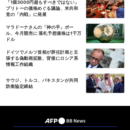
「1個3000円超もすべきではない」
ブリトーの価格めぐる議論、米共和
党の「内戦」に発展
マラドーナさんの「神の手」ボー
ル、今月競売に 落札予想価格は1千万
ドル
ドイツでメルツ首相が辞任計画と主
張する偽動画拡散、背後にロシア系
情報工作組織
サウジ、トルコ、パキスタンが共同
防衛協定締結