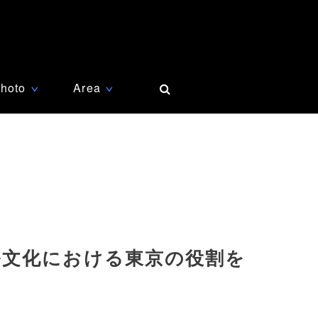
hoto
Area
∨
∨
ル文化における東京の役割を