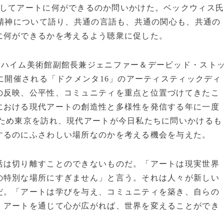
き合いに出してアートに何ができるのか問いかけた。ベックウィス
の精神について語り、共通の言語も、共通の関心も、共通の
に何ができるかを考えるよう聴衆に促した。
ハイム美術館副館長兼ジェニファー＆デービッド・スト
年に開催される「ドクメンタ16」のアーティスティックディ
の反映、公平性、コミュニティを重点と位置づけてきたこ
における現代アートの創造性と多様性を発信する年に一度
のため東京を訪れ、現代アートが今日私たちに問いかけるも
するのにふさわしい場所なのかを考える機会を与えた。
は切り離すことのできないものだ。「アートは現実世界
の特別な場所にすぎません」と言う。それは人々が新しい
だ。「アートは学びを与え、コミュニティを築き、自らの
。アートを通じて心が広がれば、世界を変えることができ