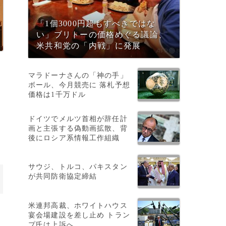
「1個3000円超もすべきではな
い」ブリトーの価格めぐる議論、
米共和党の「内戦」に発展
マラドーナさんの「神の手」
ボール、今月競売に 落札予想
価格は1千万ドル
ドイツでメルツ首相が辞任計
画と主張する偽動画拡散、背
後にロシア系情報工作組織
サウジ、トルコ、パキスタン
が共同防衛協定締結
米連邦高裁、ホワイトハウス
宴会場建設を差し止め トラン
プ氏は上訴へ